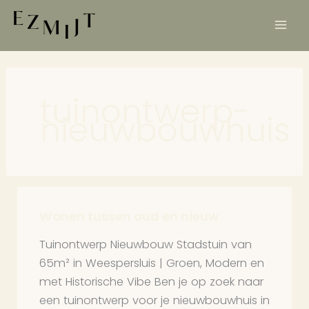
Ga
naar
de
inhoud
tuinontwerp-
nieuwbouwhuis
Wonen tussen oud en nieuw
Wonen
tussen
Tuinontwerp Nieuwbouw Stadstuin van
oud
65m² in Weespersluis | Groen, Modern en
en
met Historische Vibe Ben je op zoek naar
nieuw
een tuinontwerp voor je nieuwbouwhuis in