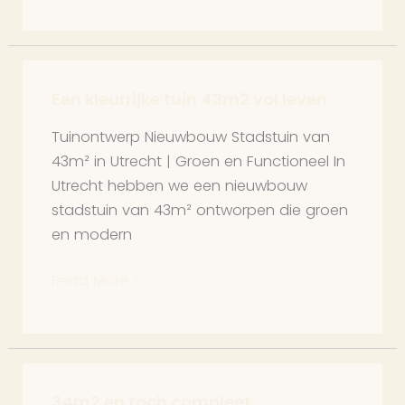
Een kleurrijke tuin 43m2 vol leven
Een
kleurrijke
Tuinontwerp Nieuwbouw Stadstuin van
tuin
43m² in Utrecht | Groen en Functioneel In
43m2
Utrecht hebben we een nieuwbouw
vol
stadstuin van 43m² ontworpen die groen
leven
en modern
Read More »
34m2 en toch compleet
34m2