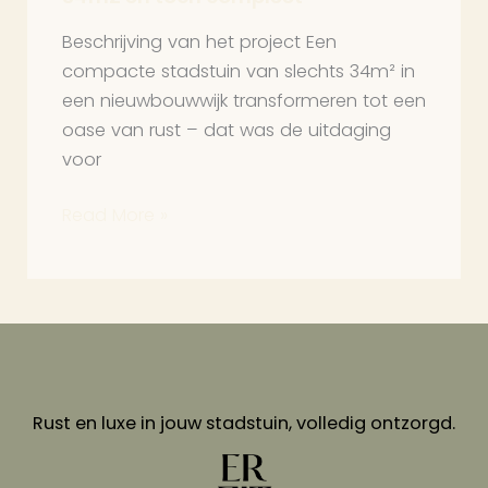
en
Beschrijving van het project Een
toch
compacte stadstuin van slechts 34m² in
compleet
een nieuwbouwwijk transformeren tot een
oase van rust – dat was de uitdaging
voor
Read More »
Rust en luxe in jouw stadstuin, volledig ontzorgd.