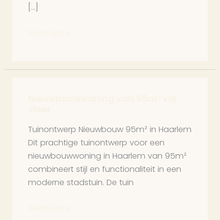
[…]
Read More »
Nieuwbouwwoning van 95m² vol
Nieuwbouwwoning
sfeer
van
95m²
Tuinontwerp Nieuwbouw 95m² in Haarlem
vol
Dit prachtige tuinontwerp voor een
sfeer
nieuwbouwwoning in Haarlem van 95m²
combineert stijl en functionaliteit in een
moderne stadstuin. De tuin
Read More »