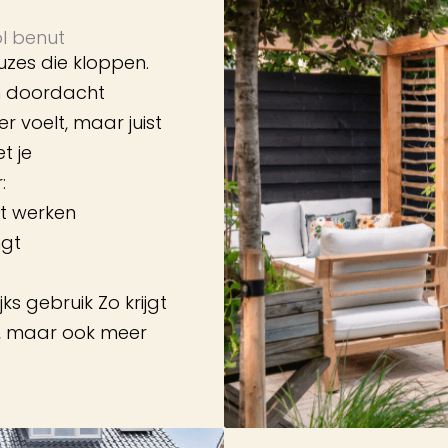
ol benut
uzes die kloppen.
en doordacht
er voelt, maar juist
t je
:
at werken
ngt
ks gebruik Zo krijgt
er, maar ook meer